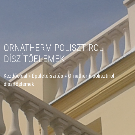
ORNATHERM POLISZTIROL
DÍSZÍTŐELEMEK
Kezdőoldal
»
Épületdíszítés
»
Ornatherm polisztirol
díszítőelemek