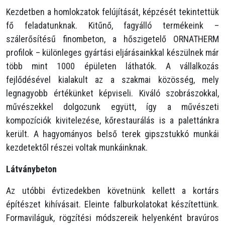
Kezdetben a homlokzatok felújítását, képzését tekintettük
fő feladatunknak. Kitűnő, fagyálló termékeink –
szálerősítésű finombeton, a hőszigetelő ORNATHERM
profilok – különleges gyártási eljárásainkkal készülnek már
több mint 1000 épületen láthatók. A vállalkozás
fejlődésével kialakult az a szakmai közösség, mely
legnagyobb értékünket képviseli. Kiváló szobrászokkal,
művészekkel dolgozunk együtt, így a művészeti
kompozíciók kivitelezése, kőrestaurálás is a palettánkra
került. A hagyományos belső terek gipszstukkó munkái
kezdetektől részei voltak munkáinknak.
Látványbeton
Az utóbbi évtizedekben követnünk kellett a kortárs
építészet kihívásait. Eleinte falburkolatokat készítettünk.
Formaviláguk, rögzítési módszereik helyenként bravúros