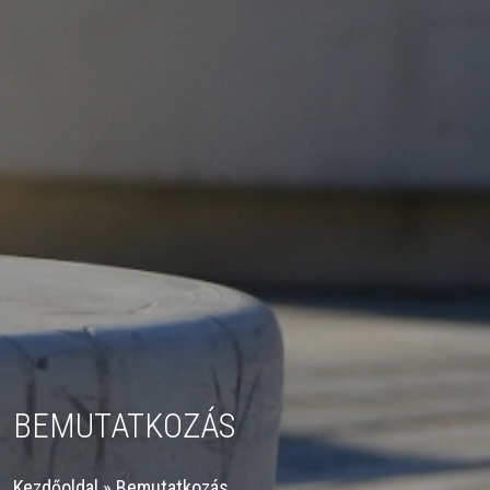
BEMUTATKOZÁS
Kezdőoldal
»
Bemutatkozás