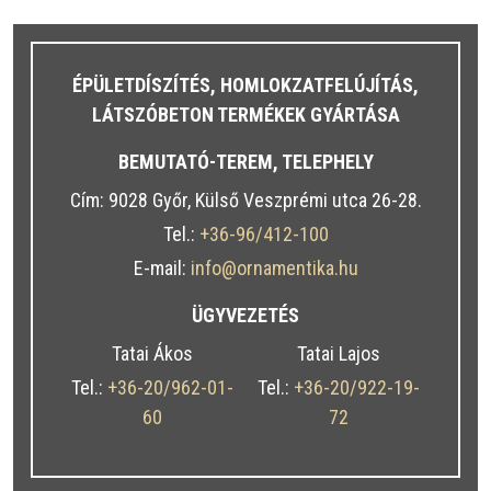
ÉPÜLETDÍSZÍTÉS, HOMLOKZATFELÚJÍTÁS,
LÁTSZÓBETON TERMÉKEK GYÁRTÁSA
BEMUTATÓ-TEREM, TELEPHELY
Cím: 9028 Győr, Külső Veszprémi utca 26-28.
Tel.:
+36-96/412-100
E-mail:
info@ornamentika.hu
ÜGYVEZETÉS
Tatai Ákos
Tatai Lajos
Tel.:
+36-20/962-01-
Tel.:
+36-20/922-19-
60
72