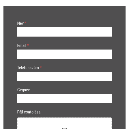
Kapcsolat
Név
*
Email
*
Telefonszám
*
Cégnév
Fájl csatolása