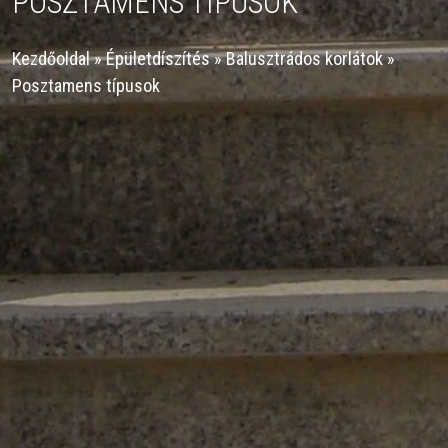
POSZTAMENS TÍPUSOK
Kezdőoldal
»
Épületdíszítés
»
Balusztrádos korlátok
»
Posztamens típusok